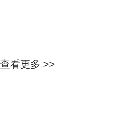
南京
查看更多 >>
整車淋雨...
MORE+