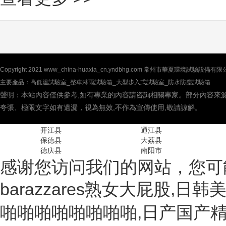
Copyright 2021 www_china-huaxia_cn.yndbhg.com 常州市華夏環境試驗
主要產品：高低溫試驗室_整車淋雨試驗箱_大型步入式試驗室_防水防塵試驗箱
聲明：本站內容僅供參考,如有專業的內容請咨詢相關專家。部分內容來源
夸張、極限文字如有遺漏，視為無效,不作為宣傳使用,敬請諒解。
开江县
通江县
保德县
大荔县
德庆县
南阳市
感谢您访问我们的网站，您可
barazzares熟女大屁股
啪啪啪啪啪啪啪啪,日产国产精品