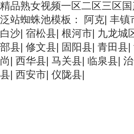
精品熟女视频一区二区三区国
泛站蜘蛛池模板：
阿克
|
丰镇
白沙
|
宿松县
|
根河市
|
九龙城
部县
|
修文县
|
固阳县
|
青田县
|
尚
|
西华县
|
马关县
|
临泉县
|
治
县
|
西安市
|
仪陇县
|